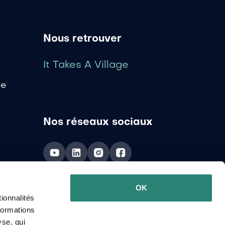
Nous retrouver
It Takes A Village
ve
Nos réseaux sociaux
OK
ionnalités
formations
yse, qui