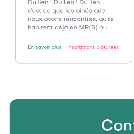
Du lien ! Du lien ! Du lien …
c’est ce que les aînés que
nous avons rencontrés, qu’ils
habitent déjà en MR(S) ou
non, souhaitent y trouver mais
aussi ce qu’ils redoutent le
En savoir plus
Inscriptions clôturées
plus de perdre. Les relations
peuvent s’engager de
multiples façons : autour
d’une passion commune, d’un
intérêt partagé, entre les
générations, entre habitants
au sein de la maison, dans la
rue voisine, dans le cadre
d’une sortie, … les occasions
Con
semblent ne pas manquer.