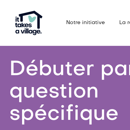
Notre initiative
La 
Débuter pa
question
spécifique