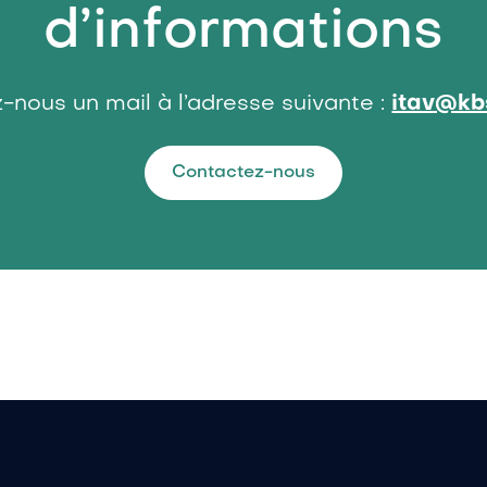
représentations aux pratiques
d’informations
concrètes à mettre en œuvre,
l’éventail des possibilités est
grand...
-nous un mail à l’adresse suivante :
itav@kb
Contactez-nous