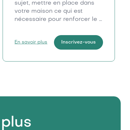
sujet, mettre en place dans
votre maison ce qui est
nécessaire pour renforcer le «
bien-vivre et travailler » des
membres du personnel et des
En savoir plus
Inscrivez-vous
habitant-e-s…
plus