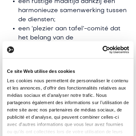
een rustige maaltijd dankzij een
harmonieuze samenwerking tussen
de diensten;
een ‘plezier aan tafel’-comité dat
het belang van de
maaltijdmomenten benadrukt;
een participatieraad die
vertrouwensrelaties opbouwt;
Ce site Web utilise des cookies
een samen opgebouwd
Les cookies nous permettent de personnaliser le contenu
levensproject dat dient als kompas
et les annonces, d'offrir des fonctionnalités relatives aux
om dagelijkse beslissingen te
médias sociaux et d'analyser notre trafic. Nous
begeleiden;
partageons également des informations sur l'utilisation de
notre site avec nos partenaires de médias sociaux, de
of een inrichting van leefruimtes
publicité et d'analyse, qui peuvent combiner celles-ci
met een ziel; ...
avec d'autres informations que vous leur avez fournies
ou qu'ils ont collectées lors de votre utilisation de leurs
Door onze ideeën uit te wisselen en